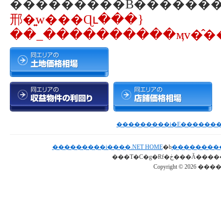
邢�͍w���Ɋւ���}
��_����������ӎv�̂��
���������i����.NET HOME
�b
���������
Copyright © 2026 ���