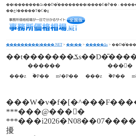
��t�������ݎs��D�̎��������i����E�ؒP�� - ���������i�E���������ꂪ
��ڂŕ�����T�C�g
���������i����.NET
>
��t��
>
�����ݎs
> ��D�̎��
��t�������ݎs��D
�̎���
������
���񕨌�
���z
�ؒP��
m²�P��
���z
�ؒP��
m
���W�v�f�[�^���F��
***���@���񕨌�
***���i2026�N08��07��
擾