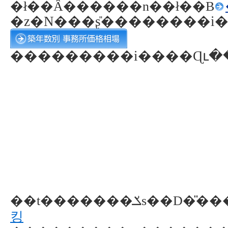
�ł��Ȃ������n��ł��B
�z�N���ʂ̎��������i
���������i����Ɋւ�
킹