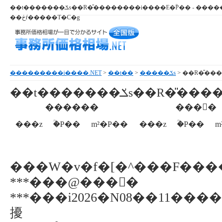
��t�������ݎs��R�̎��������i����E�ؒP�� - ���������i�E���������ꂪ
��ڂŕ�����T�C�g
���������i����.NET
>
��t��
>
�����ݎs
> ��R�̎��
��t�������ݎs��R
�̎���
������
���񕨌�
���z
�ؒP��
m²�P��
���z
�ؒP��
m
���W�v�f�[�^���F��
***���@���񕨌�
***���i2026�N08��11��
擾