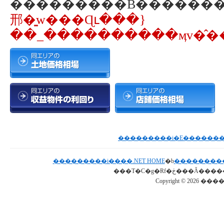
邢�͍w���Ɋւ���}
��_����������ӎv�̂��
���������i����.NET HOME
�b
���������
Copyright © 2026 ���