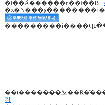
�ł��Ȃ������n��ł��B
�z�N���ʂ̎��������i
���������i����Ɋւ�
킹