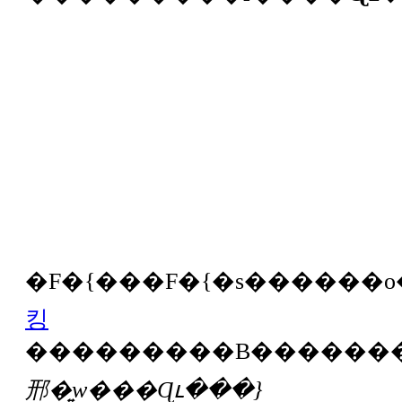
킹
邢�͍w���Ɋւ���}