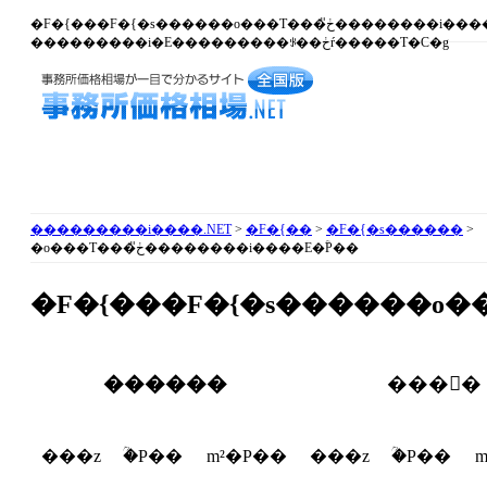
�F�{���F�{�s������o���T���ڂ̎��������i����E�ؒP�� -
���������i�E���������ꂪ��ڂŕ�����T�C�g
���������i����.NET
>
�F�{��
>
�F�{�s������
>
�o���T���ڂ̎��������i����E�ؒP��
�F�{���F�{�s������o�
������
���񕨌�
���z
�ؒP��
m²�P��
���z
�ؒP��