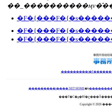
��_����������ӎv�̂��
�F�{���F�{�s�����
�F�{���F�{�s����
���������i����.NET HOME
�b
��������
Copyright © 2026 ��