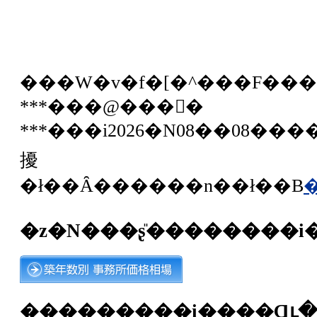
���W�v�f�[�^���F��
***���@���񕨌�
***���i2026�N08��08��
擾
�ł��Ȃ������n��ł��B
�z�N���ʂ̎��������i
���������i����Ɋւ