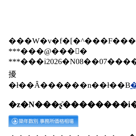
���W�v�f�[�^���F��
***���@���񕨌�
***���i2026�N08��07��
擾
�ł��Ȃ������n��ł��B
�z�N���ʂ̎��������i