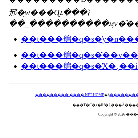
邢�͍w���Ɋւ���}
��_����������ӎv�̂��
��t���䑷�q�s�̓y�n��
��t���䑷�q�s�̎��v
��t���䑷�
���������i����.NET HOME
�b
��������
Copyright © 2026 ��